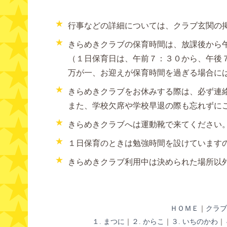
★
行事などの詳細については、クラブ玄関の
★
きらめきクラブの保育時間は、放課後から
（１日保育日は、午前７：３０から、午後
万が一、お迎えが保育時間を過ぎる場合に
★
きらめきクラブをお休みする際は、必ず連
また、学校欠席や学校早退の際も忘れずに
★
きらめきクラブへは運動靴で来てください
★
１日保育のときは勉強時間を設けています
★
きらめきクラブ利用中は決められた場所以
ＨＯＭＥ
｜
クラブ
１. まつに
｜
２. からこ
｜
３. いちのかわ
｜